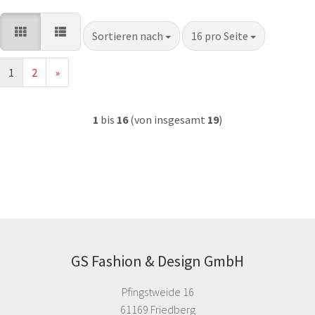
Sortieren nach
pro Seite
Sortieren nach
16 pro Seite
1
2
»
1
bis
16
(von insgesamt
19
)
GS Fashion & Design GmbH
Pfingstweide 16
61169 Friedberg