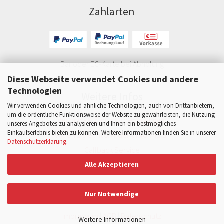
Zahlarten
Bar oder EC-Karte bei Abholung
Diese Webseite verwendet Cookies und andere
Technologien
Weitere Infos
Wir verwenden Cookies und ähnliche Technologien, auch von Drittanbietern,
um die ordentliche Funktionsweise der Website zu gewährleisten, die Nutzung
Versand- & Zahlungsbedingungen
unseres Angebotes zu analysieren und Ihnen ein bestmögliches
Einkaufserlebnis bieten zu können. Weitere Informationen finden Sie in unserer
Widerrufsrecht & Widerrufsformular
Datenschutzerklärung
.
Callback Service
Alle Akzeptieren
Kontakt
Nur Notwendige
Impressum
|
AGB
|
Datenschutz
Weitere Informationen