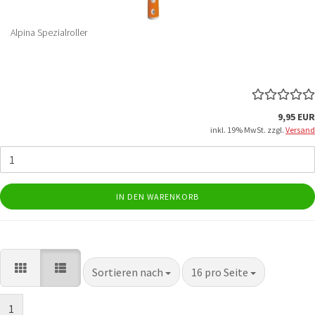
Alpina Spezialroller
9,95 EUR
inkl. 19% MwSt. zzgl.
Versand
IN DEN WARENKORB
Sortieren nach
pro Seite
Sortieren nach
16 pro Seite
1