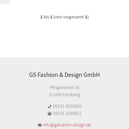
1
bis
1
(von insgesamt
1
)
GS Fashion & Design GmbH
Pfingstweide 16
61169 Friedberg
06031 6920865
06031 1698651
info@gsfashion-design.de