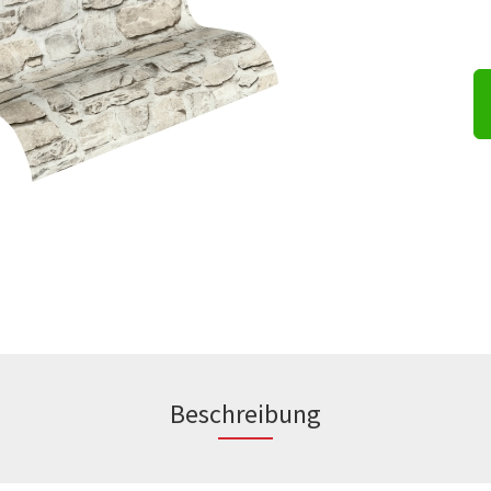
Durastar Silent Eco
Flex Silent Cork
Organic Clever Silent - PS
Beschreibung