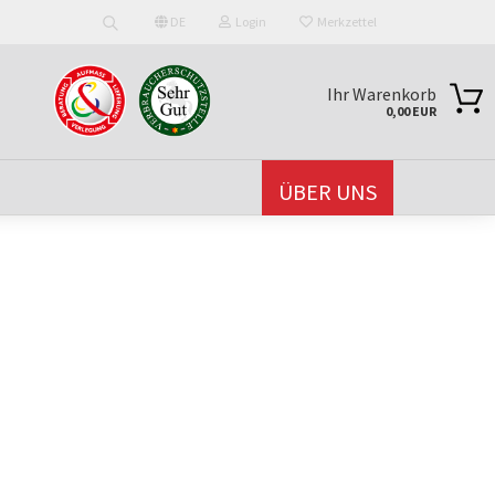
DE
Login
Merkzettel
Suche...
wählen
uche...
Ihr Warenkorb
0,00 EUR
-Mail
ÜBER UNS
asswort
 Silent
Dämmunterlage
Silent
to erstellen
lank
swort vergessen?
Silent