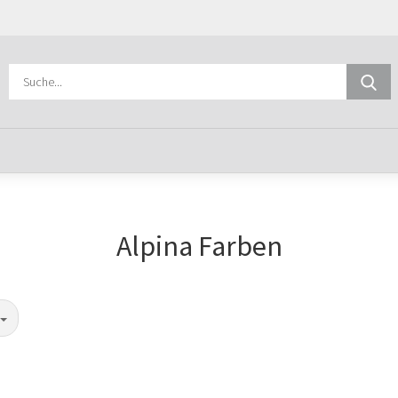
Sprache aus
S
E
Lieferland
P
Classic
Rocko Herringbone
Alpina Farben
Classic Silent ECO
Rocko Long Plank 
Kon
Clever
Rocko Standard P
Silent
Pas
Clever Long Silent ECO
Rocko Wide Plank 
Clever Silent ECO
Durastar Silent Eco
Flex Silent Cork